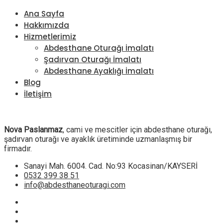
Ana Sayfa
Hakkımızda
Hizmetlerimiz
Abdesthane Oturağı İmalatı
Şadırvan Oturağı İmalatı
Abdesthane Ayaklığı İmalatı
Blog
İletişim
Nova Paslanmaz
, cami ve mescitler için abdesthane oturağı,
şadırvan oturağı ve ayaklık üretiminde uzmanlaşmış bir
firmadır.
Sanayi Mah. 6004. Cad. No:93 Kocasinan/KAYSERİ
0532 399 38 51
info@abdesthaneoturagi.com